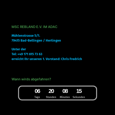
MSC REBLAND E.V. IM ADAC
Mühlenstrasse 5/1.
79415 Bad-Bellingen / Hertingen
Unter der
Tel: +49 171 615 73 63
erreicht Ihr unseren 1. Vorstand: Chris Fredrich
Wann wirds abgefahren?
0
6
2
0
0
8
1
4
5
Tage
Stunden
Minuten
Sekunden