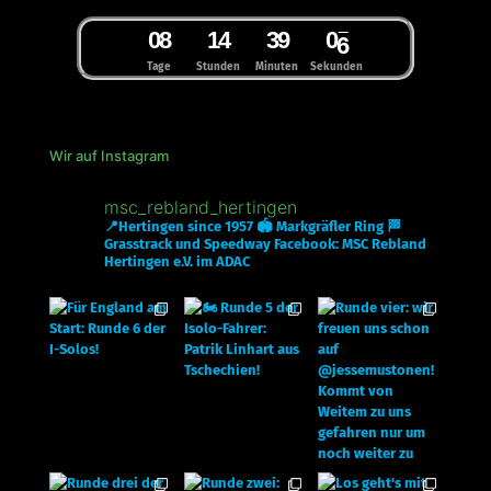
0
8
1
4
3
9
0
5
6
Tage
Stunden
Minuten
Sekunden
Wir auf Instagram
msc_rebland_hertingen
📍Hertingen since 1957
🏟 Markgräfler Ring
🏁
Grasstrack und Speedway
Facebook: MSC Rebland
Hertingen e.V. im ADAC