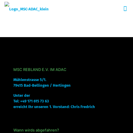
MSC REBLAND E.V. IM ADAC
Mühlenstrasse 5/1.
79415 Bad-Bellingen / Hertingen
Unter der
Tel: +49 171 615 73 63
erreicht Ihr unseren 1. Vorstand: Chris Fredrich
Wann wirds abgefahren?