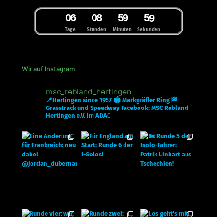
0
6
0
8
5
9
5
8
9
Tage
Stunden
Minuten
Sekunden
Wir auf Instagram
msc_rebland_hertingen
📍Hertingen since 1957
🏟 Markgräfler Ring
🏁
Grasstrack und Speedway
Facebook: MSC Rebland
Hertingen e.V. im ADAC