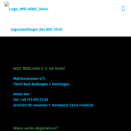
Jugendzeltlager des MSC 2026
MSC REBLAND E.V. IM ADAC
Mühlenstrasse 5/1.
79415 Bad-Bellingen / Hertingen
Unter der
Tel: +49 171 615 73 63
erreicht Ihr unseren 1. Vorstand: Chris Fredrich
Wann wirds abgefahren?