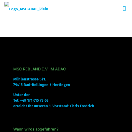
MSC REBLAND E.V. IM ADAC
Mühlenstrasse 5/1.
79415 Bad-Bellingen / Hertingen
Unter der
Tel: +49 171 615 73 63
erreicht Ihr unseren 1. Vorstand: Chris Fredrich
Wann wirds abgefahren?