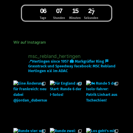
0
6
0
7
1
5
2
6
7
Tage
Stunden
Minuten
Sekunden
Wir auf Instagram
msc_rebland_hertingen
📍Hertingen since 1957
🏟 Markgräfler Ring
🏁
Grasstrack und Speedway
Facebook: MSC Rebland
Hertingen e.V. im ADAC