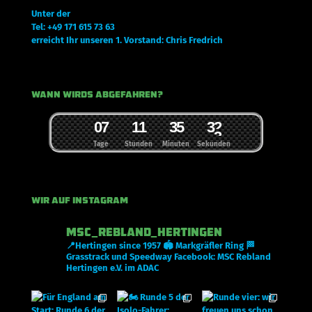
Unter der
Tel: +49 171 615 73 63
erreicht Ihr unseren 1. Vorstand: Chris Fredrich
Wann wirds abgefahren?
0
7
1
1
3
5
3
2
3
Tage
Stunden
Minuten
Sekunden
Wir auf Instagram
msc_rebland_hertingen
📍Hertingen since 1957
🏟 Markgräfler Ring
🏁
Grasstrack und Speedway
Facebook: MSC Rebland
Hertingen e.V. im ADAC