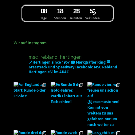
0
8
1
8
2
8
5
1
2
Tage
Stunden
Minuten
Sekunden
Wir auf Instagram
msc_rebland_hertingen
📍Hertingen since 1957
🏟 Markgräfler Ring
🏁
Grasstrack und Speedway
Facebook: MSC Rebland
Hertingen e.V. im ADAC