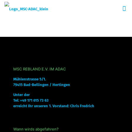
MSC REBLAND E.V. IM ADAC
Mühlenstrasse 5/1.
79415 Bad-Bellingen / Hertingen
Unter der
Tel: +49 171 615 73 63
erreicht Ihr unseren 1. Vorstand: Chris Fredrich
Wann wirds abgefahren?