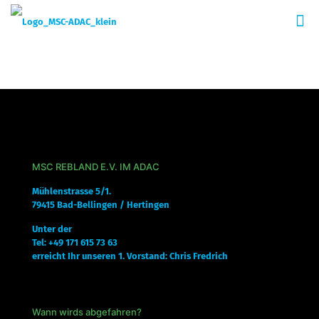
MSC REBLAND E.V. IM ADAC
Mühlenstrasse 5/1.
79415 Bad-Bellingen / Hertingen
Unter der
Tel: +49 171 615 73 63
erreicht Ihr unseren 1. Vorstand: Chris Fredrich
Wann wirds abgefahren?