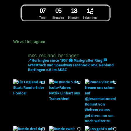
0
7
0
5
1
8
1
4
5
Tage
Stunden
Minuten
Sekunden
Wir auf Instagram
msc_rebland_hertingen
📍Hertingen since 1957
🏟 Markgräfler Ring
🏁
Grasstrack und Speedway
Facebook: MSC Rebland
Hertingen e.V. im ADAC