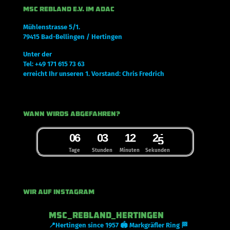
MSC REBLAND E.V. IM ADAC
Mühlenstrasse 5/1.
79415 Bad-Bellingen / Hertingen
Unter der
Tel: +49 171 615 73 63
erreicht Ihr unseren 1. Vorstand: Chris Fredrich
Wann wirds abgefahren?
0
6
0
3
1
2
2
4
5
Tage
Stunden
Minuten
Sekunden
Wir auf Instagram
msc_rebland_hertingen
📍Hertingen since 1957
🏟 Markgräfler Ring
🏁