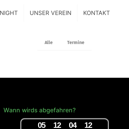
 NIGHT
UNSER VEREIN
KONTAKT
Alle
Termine
Wann wirds abgefahren?
0
5
1
2
0
4
1
1
2