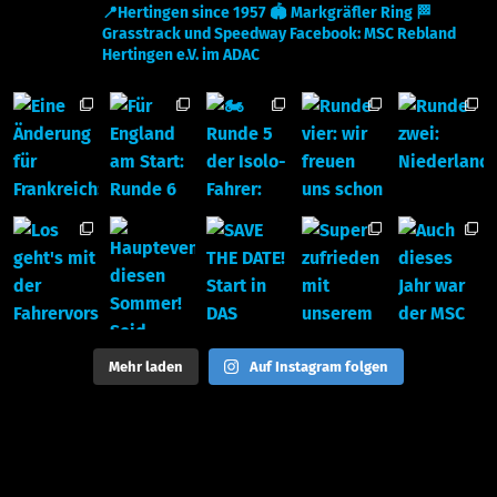
📍Hertingen since 1957
🏟 Markgräfler Ring
🏁
Grasstrack und Speedway
Facebook: MSC Rebland
Hertingen e.V. im ADAC
Mehr laden
Auf Instagram folgen